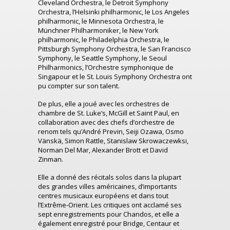
Cleveland Orchestra, le Detroit Symphony
Orchestra, l’Helsinki philharmonic, le Los Angeles
philharmonic, le Minnesota Orchestra, le
Münchner Philharmoniker, le New York
philharmonic, le Philadelphia Orchestra, le
Pittsburgh Symphony Orchestra, le San Francisco
Symphony, le Seattle Symphony, le Seoul
Philharmonics, l’Orchestre symphonique de
Singapour et le St. Louis Symphony Orchestra ont
pu compter sur son talent.
De plus, elle a joué avec les orchestres de
chambre de St. Luke’s, McGill et Saint Paul, en
collaboration avec des chefs d’orchestre de
renom tels qu’André Previn, Seiji Ozawa, Osmo
Vänskä, Simon Rattle, Stanislaw Skrowaczewksi,
Norman Del Mar, Alexander Brott et David
Zinman.
Elle a donné des récitals solos dans la plupart
des grandes villes américaines, d’importants
centres musicaux européens et dans tout
l’Extrême-Orient. Les critiques ont acclamé ses
sept enregistrements pour Chandos, et elle a
également enregistré pour Bridge, Centaur et