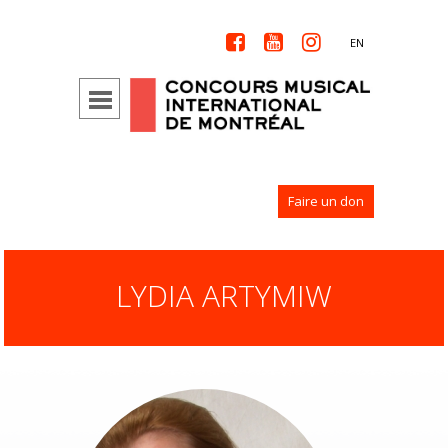



EN
Faire un don
LYDIA ARTYMIW