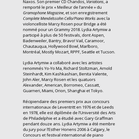
Naxos. Son premier CD Chandos,
Variations
, a
remporté le prix « Meilleur de l’année » du
Gramophone Magazine
, et son enregistrement
Complete Mendelssohn Cello/Piano Works
avec la
violoncelliste Marcy Rosen pour Bridge a été
nommé pour un Grammy 2018. Lydia Artymiw a
participé à plus de 50 festivals, dont Aspen,
Badenweiler, Bantry, Bravo!
Vail, Caramoor,
Chautauqua, Hollywood Bowl, Marlboro,
Montréal, Mostly Mozart, RPPF, Seattle et Tucson.
Lydia Artymiw a collaboré avec les artistes
renommés Yo-Yo Ma, Richard Stoltzman, Arnold
Steinhardt, Kim Kashkashian, Benita Valente,
John Aler, Marcy Rosen et les quatuors
Alexander, American, Borromeo, Cassatt,
Guarneri, Miami, Orion, Shanghai et Tokyo.
Récipiendaire des premiers prix aux concours
internationaux de Leventritt en 1976 et de Leeds
en 1978, elle est diplômée de l’Université des Arts
de Philadelphie et a étudié avec Gary Graffman
pendant douze ans. Lydia Artymiw a été membre
du jury pour l’Esther Honens 2006 à Calgary, le
Concours et festival international de piano