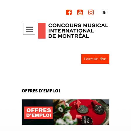



EN
Faire un don
OFFRES D’EMPLOI