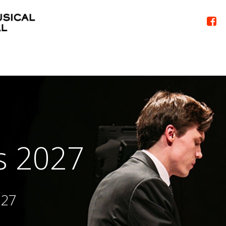

Concou
Découvrez les 
et lauréates
En savoir +