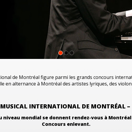
1
2
3
tional de Montréal
figure parmi les grands concours interna
ille en alternance
à Montréal
des artistes lyriques, des violon
MUSICAL INTERNATIONAL DE MONTRÉAL – 
 au niveau mondial se donnent rendez-vous à Montréa
Concours enlevant.