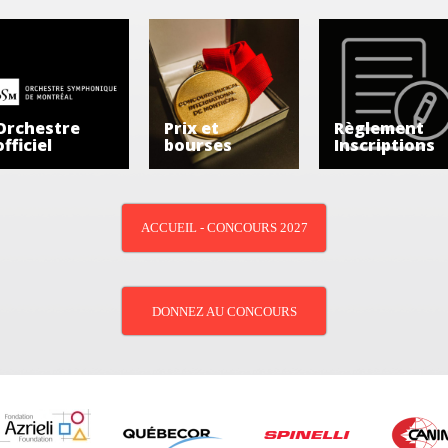
Orchestre
Prix et
Règlement
officiel
bourses
Inscriptions
ACCUEIL - CONCOURS 2027
DONNEZ AU CONCOURS