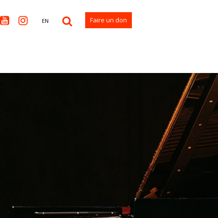


Faire un don
EN
rs 2026
lauréats