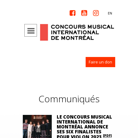



EN
Faire un don
Communiqués
LE CONCOURS MUSICAL
INTERNATIONAL DE
MONTRÉAL ANNONCE
SES SIX FINALISTES
[PDF]
POUR VIOLON 2023