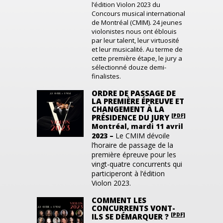
l’édition Violon 2023 du
Concours musical international
de Montréal (CMIM). 24 jeunes
violonistes nous ont éblouis
par leur talent, leur virtuosité
et leur musicalité. Au terme de
cette première étape, le jury a
sélectionné douze demi-
finalistes.
ORDRE DE PASSAGE DE
LA PREMIÈRE ÉPREUVE ET
CHANGEMENT À LA
[PDF]
PRÉSIDENCE DU JURY
Montréal, mardi 11 avril
2023 –
Le CMIM dévoile
l’horaire de passage de la
première épreuve pour les
vingt-quatre concurrents qui
participeront à l’édition
Violon 2023.
COMMENT LES
CONCURRENTS VONT-
[PDF]
ILS SE DÉMARQUER ?