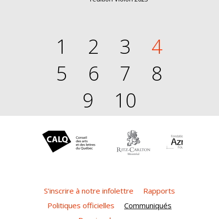
1
2
3
4
5
6
7
8
9
10
S’inscrire à notre infolettre
Rapports
Politiques officielles
Communiqués