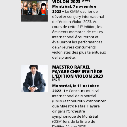
[PDF]
VIOLON 2023
Montréal, 7 novembre
2023 –
Le CMIM est fier de
dévoiler son jury international
de l’édition Violon 2023. Au
e
cours de cette 21
édition, les
éminents membres de ce jury
international écouteront et
évalueront les performances
de 24 jeunes concurrents
violonistes des plus talentueux
de la planète.
MAESTRO RAFAEL
PAYARE CHEF INVITÉ DE
L'ÉDITION VIOLON 2023
[PDF]
M
ontréal, le
11
octobre
2022
-
Le Concours
musical
international
de Montréal
(CMIM) est heureux d’annoncer
que
Maestro
Rafael
Payare
dirigera l’Orchestre
symphonique de Montréal
(OSM) lors de la finale
de
l’édition Violon
2023