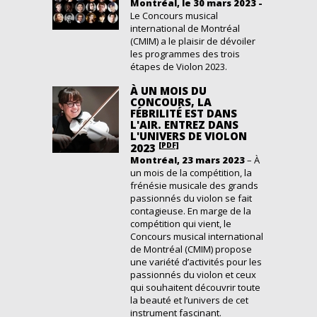
Montréal, le 30 mars 2023 -
Le Concours musical
international de Montréal
(CMIM) a le plaisir de dévoiler
les programmes des trois
étapes de Violon 2023.
À UN MOIS DU
CONCOURS, LA
FÉBRILITÉ EST DANS
L'AIR. ENTREZ DANS
L'UNIVERS DE VIOLON
[PDF]
2023
Montréal,
23
mars
202
3
–
À
un mois de la compétition
,
la
frénésie musicale des grands
passionnés du violon
se fait
contagieuse. En marge de la
compétition qui vient,
l
e
Concours musical international
de Montréal (CMIM)
propose
une
variété
d’activités
pour les
passionnés
du violon
et
ceux
qui souhaite
nt
découvrir
toute
la beauté
et l’univers de cet
instrument fascinant.