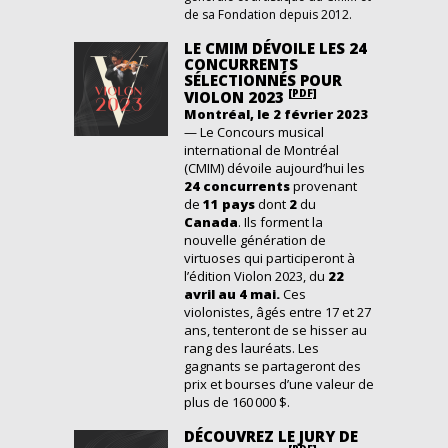
de sa Fondation depuis 2012.
LE CMIM DÉVOILE LES 24
CONCURRENTS
SÉLECTIONNÉS POUR
[PDF]
VIOLON 2023
Montréal, le 2 février 2023
—
Le Concours musical
international de Montréal
(CMIM) dévoile aujourd’hui les
24 concurrents
provenant
de
11 pays
dont
2
du
Canada
. Ils forment la
nouvelle génération de
virtuoses qui participeront à
l’édition
Violon 2023,
du
22
avril au 4 mai
.
Ces
violonistes, âgés entre 17 et 27
ans, tenteront de se hisser au
rang des lauréats. Les
gagnants se partageront des
prix et bourses d’une valeur
d
e
plus de 160 000 $
.
DÉCOUVREZ LE JURY DE