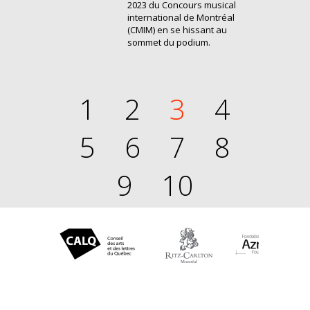
2023 du Concours musical
international de Montréal
(CMIM) en se hissant au
sommet du podium.
1
2
3
4
5
6
7
8
9
10