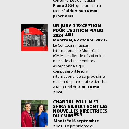
concurrentes
de l'édition
Piano 2024
,
qui aura lieu à
Montréal
du
5 au 16 mai
prochains
.
UN JURY D'EXCEPTION
POUR L'ÉDITION PIANO
[PDF]
2024
Montréal, 6 octobre, 2023
-
Le Concours musical
international de Montréal
(CMIM) est fier de dévoiler les
noms des huit membres
exceptionnels qui
composeront le jury
international de sa prochaine
édition de piano qui se tiendra
à Montréal du
5 au 16 mai
2024
.
CHANTAL POULIN ET
SHIRA GILBERT SONT LES
NOUVELLES DIRECTRICES
[PDF]
DU CMIM
Montréal 6 septembre
2023
- La présidente du