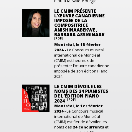
h
30 à
la Salle
Bourgie
.
LE CMIM PRÉSENTE
L’ŒUVRE CANADIENNE
IMPOSÉE DE LA
COMPOSITRICE
ANISHINAABEKWE ,
BARBARA ASSIGINAAK
[PDF]
Montréal, le 15 février
2024
-
Le Concours musical
international de Montréal
(CMIM)
est heureux
de
présenter l'œuvre canadienne
imposée de
son édition
Piano
2024.
LE CMIM DÉVOILE LES
NOMS DES 24 PIANISTES
DE L’ÉDITION PIANO
[PDF]
2024
Montréal, le 1
er
février
2024
- Le Concours musical
international de Montréal
(CMIM) est fier de dévoiler les
noms des
24 concurrents
et