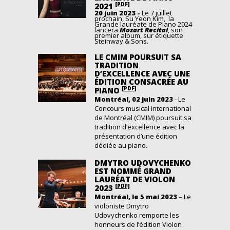
[PDF]
2021
20 juin 2023 -
Le 7 juillet
prochain, Su Yeon Kim, la
Grande lauréate de Piano 2024
lancera
Mozart Recital
, son
premier album, sur étiquette
Steinway & Sons.
LE CMIM POURSUIT SA
TRADITION
D’EXCELLENCE AVEC UNE
ÉDITION CONSACRÉE AU
[PDF]
PIANO
Montréal, 02 juin 2023
- Le
Concours musical international
de Montréal (CMIM) poursuit sa
tradition d’excellence avec la
présentation d’une édition
dédiée au piano.
DMYTRO UDOVYCHENKO
EST NOMMÉ GRAND
LAURÉAT DE VIOLON
[PDF]
2023
Montréal, le 5 mai 2023
– Le
violoniste Dmytro
Udovychenko remporte les
honneurs de l’édition Violon