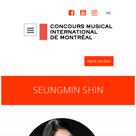



EN
Faire un don
SEUNGMIN SHIN