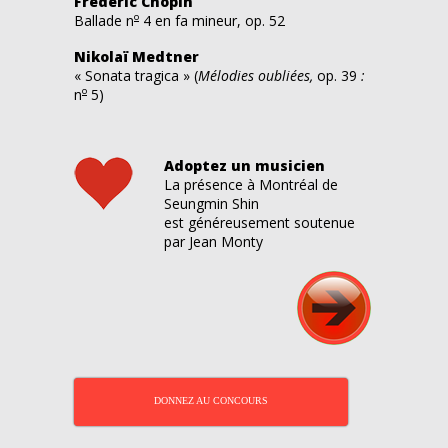
Frédéric Chopin
o
Ballade n
4 en fa mineur, op. 52
Nikolaï Medtner
« Sonata tragica » (
Mélodies oubliées,
op. 39
:
o
n
5)
Adoptez un musicien
La présence à Montréal de
Seungmin Shin
est généreusement soutenue
par Jean Monty
DONNEZ AU CONCOURS