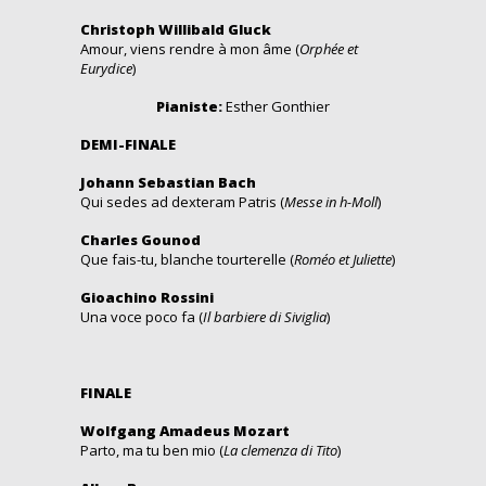
Christoph Willibald Gluck
Amour, viens rendre à mon âme (
Orphée et
Eurydice
)
Pianiste:
Esther Gonthier
DEMI-FINALE
Johann Sebastian Bach
Qui sedes ad dexteram Patris (
Messe in h-Moll
)
Charles Gounod
Que fais-tu, blanche tourterelle (
Roméo et Juliette
)
Gioachino Rossini
Una voce poco fa (
Il barbiere di Siviglia
)
FINALE
Wolfgang Amadeus Mozart
Parto, ma tu ben mio (
La clemenza di Tito
)