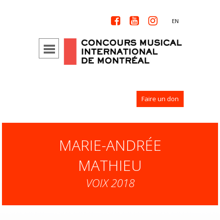



EN
Faire un don
MARIE-ANDRÉE
MATHIEU
VOIX 2018