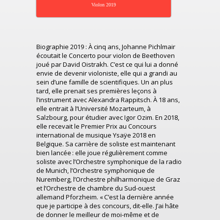
Violon 2019
Biographie 2019 : À cinq ans, Johanne Pichlmair
écoutait le Concerto pour violon de Beethoven
joué par David Oistrakh. C’est ce qui lui a donné
envie de devenir violoniste, elle qui a grandi au
sein d’une famille de scientifiques. Un an plus
tard, elle prenait ses premières leçons à
l’instrument avec Alexandra Rappitsch. À 18 ans,
elle entrait à l’Université Mozarteum, à
Salzbourg, pour étudier avec Igor Ozim. En 2018,
elle recevait le Premier Prix au Concours
international de musique Ysaÿe 2018 en
Belgique. Sa carrière de soliste est maintenant
bien lancée : elle joue régulièrement comme
soliste avec l’Orchestre symphonique de la radio
de Munich, l’Orchestre symphonique de
Nuremberg, l’Orchestre philharmonique de Graz
et l’Orchestre de chambre du Sud-ouest
allemand Pforzheim. « C’est la dernière année
que je participe à des concours, dit-elle. J’ai hâte
de donner le meilleur de moi-même et de