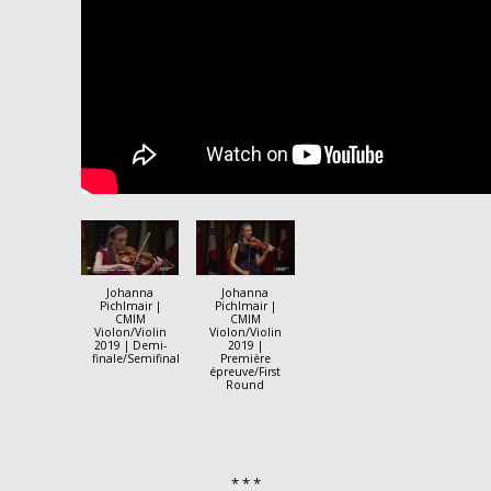
Johanna
Johanna
Pichlmair |
Pichlmair |
CMIM
CMIM
Violon/Violin
Violon/Violin
2019 | Demi-
2019 |
finale/Semifinal
Première
épreuve/First
Round
* * *