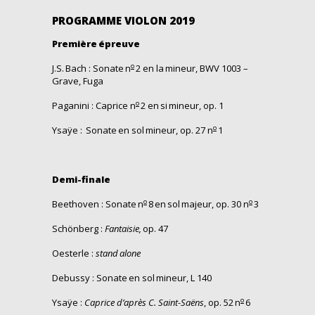
PROGRAMME VIOLON 2019
Première
épreuve
o
J.
S.
Bach :
Sonate
n
2 en la
mineur
, BWV 1003 –
Grave, Fuga
o
Paganini :
Caprice n
2 en
si
mineur
, op. 1
o
Ysaÿe :
Sonate
en sol
mineur
, op. 27
n
1
Demi-
finale
o
o
Beethoven :
Sonate
n
8 en sol
majeur
, op. 30
n
3
Schönberg :
Fantaisie,
op. 47
Oesterle :
stand
alone
Debussy :
Sonate
en sol
mineur
, L 140
o
Ysaÿe :
Caprice d’après C. Saint-Saëns
, op. 52
n
6