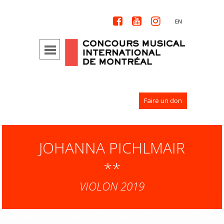



EN
Faire un don
JOHANNA PICHLMAIR
**
VIOLON 2019