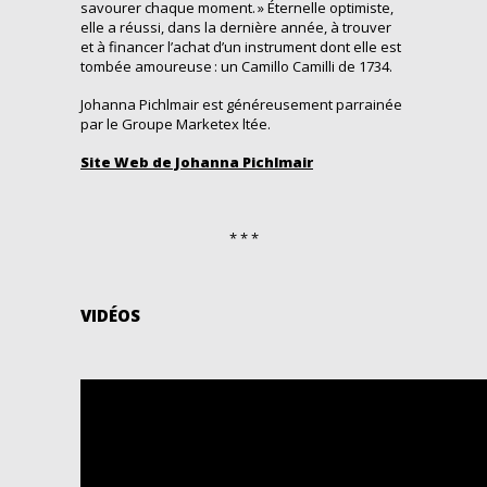
savourer chaque moment. » Éternelle optimiste,
elle a réussi, dans la dernière année, à trouver
et à financer l’achat d’un instrument dont elle est
tombée amoureuse : un Camillo Camilli de 1734.
Johanna
Pichlmair
est généreusement parrainée
par le
Groupe
Marketex
ltée.
Site Web de Johanna Pichlmair
* * *
VIDÉOS