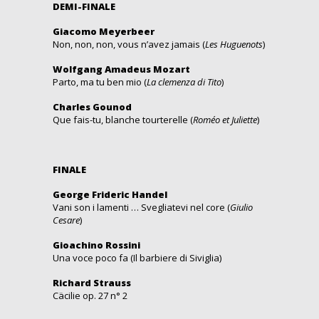
DEMI-FINALE
Giacomo Meyerbeer
Non, non, non, vous n’avez jamais (
Les Huguenots
)
Wolfgang Amadeus Mozart
Parto, ma tu ben mio (
La clemenza di Tito
)
Charles Gounod
Que fais-tu, blanche tourterelle (
Roméo et Juliette
)
FINALE
George Frideric Handel
Vani son i lamenti … Svegliatevi nel core (
Giulio
Cesare
)
Gioachino Rossini
Una voce poco fa (Il barbiere di Siviglia)
Richard Strauss
Cäcilie op. 27 n° 2