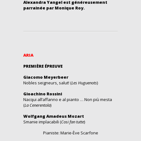
Alexandra Yangel est généreusement
parrainée par Monique Roy.
ARIA
PREMIÈRE ÉPREUVE
Giacomo Meyerbeer
Nobles seigneurs, salut! (
Les Huguenots
)
Gioachino Rossini
Nacqui all’affanno e al pianto … Non più mesta
(
La Cenerentola
)
Wolfgang Amadeus Mozart
Smanie implacabili (
Cosi fan tutte
)
Pianiste: Marie-Ève Scarfone