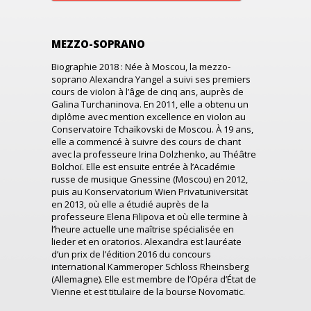
MEZZO-SOPRANO
Biographie 2018 : Née à Moscou, la mezzo-
soprano Alexandra Yangel a suivi ses premiers
cours de violon à l’âge de cinq ans, auprès de
Galina Turchaninova. En 2011, elle a obtenu un
diplôme avec mention excellence en violon au
Conservatoire Tchaïkovski de Moscou. À 19 ans,
elle a commencé à suivre des cours de chant
avec la professeure Irina Dolzhenko, au Théâtre
Bolchoï. Elle est ensuite entrée à l’Académie
russe de musique Gnessine (Moscou) en 2012,
puis au Konservatorium Wien Privatuniversität
en 2013, où elle a étudié auprès de la
professeure Elena Filipova et où elle termine à
l’heure actuelle une maîtrise spécialisée en
lieder et en oratorios. Alexandra est lauréate
d’un prix de l’édition 2016 du concours
international Kammeroper Schloss Rheinsberg
(Allemagne). Elle est membre de l’Opéra d’État de
Vienne et est titulaire de la bourse Novomatic.