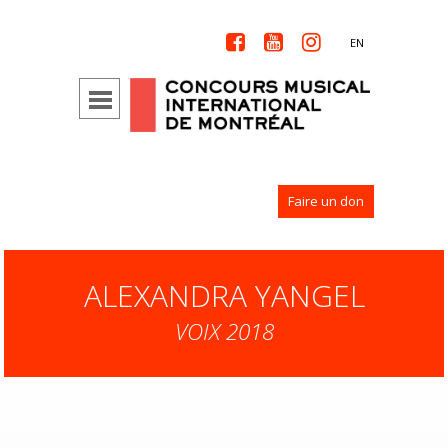



EN
Faire un don
ALEXANDRA YANGEL
VOIX 2018