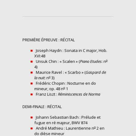
PREMIÈRE ÉPREUVE : RÉCITAL
Joseph Haydn : Sonata in C major, Hob.
XVI:48
o
Unsuk Chin : « Scalen » (
Piano Etudes
: n
4)
Maurice Ravel : « Scarbo » (
Gaspard de
o
la nuit
: n
3)
Frédéric Chopin : Nocturne en do
o
mineur, op. 48 n
1
Franz Liszt :
Réminiscences de Norma
DEMI-FINALE : RÉCITAL
Johann Sebastian Bach : Prélude et
fugue en ré majeur, BWV 874
o
André Mathieu : Laurentienne n
2 en
do dièse mineur