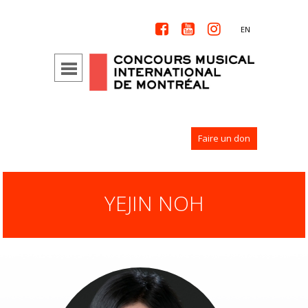



EN
Faire un don
YEJIN NOH