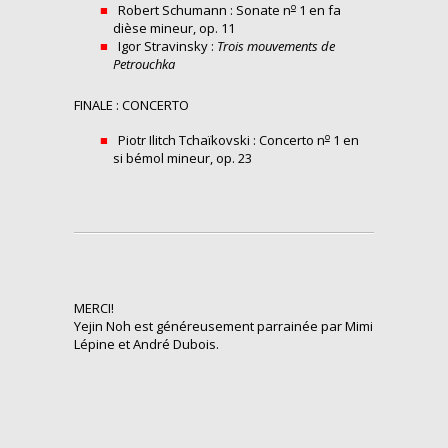
o
Robert Schumann : Sonate n
1 en fa
dièse mineur, op. 11
Igor Stravinsky :
Trois mouvements de
Petrouchka
FINALE : CONCERTO
o
Piotr Ilitch Tchaïkovski : Concerto n
1 en
si bémol mineur, op. 23
MERCI!
Yejin Noh est généreusement parrainée par Mimi
Lépine et André Dubois.