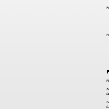
P
P
P
G
(J
G
(L