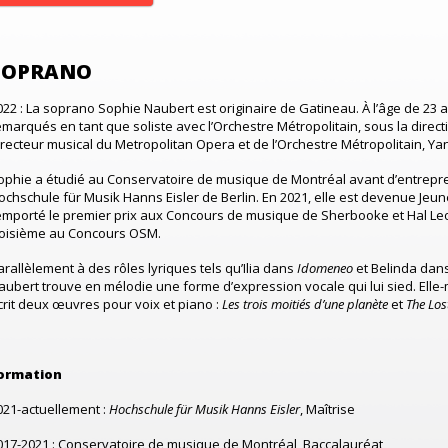
SOPRANO
022 : La soprano Sophie Naubert est originaire de Gatineau. À l’âge de 23 an
emarqués en tant que soliste avec l’Orchestre Métropolitain, sous la direct
irecteur musical du Metropolitan Opera et de l’Orchestre Métropolitain, Ya
ophie a étudié au Conservatoire de musique de Montréal avant d’entrepre
ochschule für Musik Hanns Eisler de Berlin. En 2021, elle est devenue Jeu
emporté le premier prix aux Concours de musique de Sherbooke et Hal Leon
roisième au Concours OSM.
arallèlement à des rôles lyriques tels qu’Ilia dans
Idomeneo
et Belinda dan
aubert trouve en mélodie une forme d’expression vocale qui lui sied. Elle-
crit deux œuvres pour voix et piano :
Les trois moitiés d’une planète
et
The Los
ormation
021-actuellement :
Hochschule für Musik Hanns Eisler
, Maîtrise
017-2021 : Conservatoire de musique de Montréal, Baccalauréat