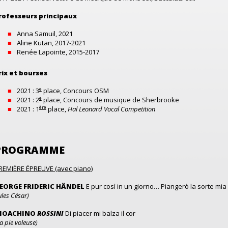
rofesseurs principaux
Anna Samuil, 2021
Aline Kutan, 2017-2021
Renée Lapointe, 2015-2017
rix et bourses
e
2021 : 3
place, Concours OSM
e
2021 : 2
place, Concours de musique de Sherbrooke
ère
2021 : 1
place,
Hal Leonard Vocal Competition
PROGRAMME
REMIÈRE ÉPREUVE (avec piano)
EORGE FRIDERIC HÄNDEL
E pur così in un giorno… Piangerò la sorte mia
ules César)
IOACHINO
ROSSINI
Di piacer mi balza il cor
a pie voleuse)