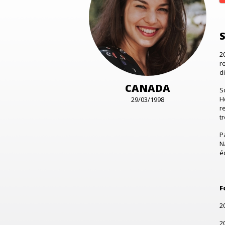
2
r
d
CANADA
S
H
29/03/1998
r
t
P
N
é
F
2
2