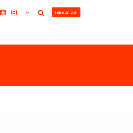


Faire un don
EN