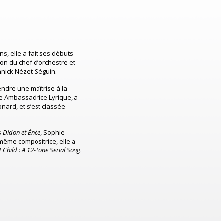
s, elle a fait ses débuts
ion du chef d’orchestre et
nnick Nézet-Séguin.
ndre une maîtrise à la
ne Ambassadrice Lyrique, a
ard, et s’est classée
s
Didon et Énée
, Sophie
même compositrice, elle a
t Child : A 12-Tone Serial Song
.