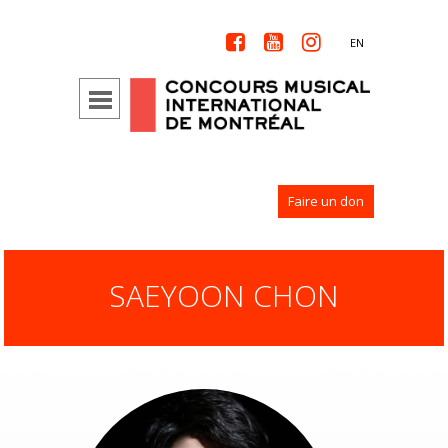



EN
Faire un don
SAEYOON CHON