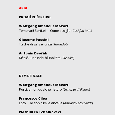
ARIA
PREMIÈRE ÉPREUVE
Wolfgang Amadeus Mozart
Temerari! Sortite! … Come scoglio (
Cosi fan tutte
)
Giacomo Puccini
Tu che di gel sei cinta (
Turandot
)
Antonín Dvořák
Měsíčku na nebi hlubokém (
Rusalka
)
DEMI-FINALE
Wolfgang Amadeus Mozart
Porgi, amor, qualche ristoro (
Le nozze di Figaro
)
Francesco Cilea
Ecco … Io son l’umile ancella (
Adriana Lecouvreur
)
Piotr Ilitch Tchaïkovski