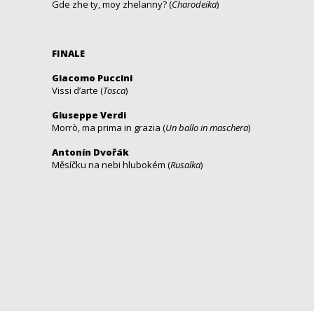
Gde zhe ty, moy zhelanny? (
Charodeika
)
FINALE
Giacomo Puccini
Vissi d’arte (
Tosca
)
Giuseppe Verdi
Morrò, ma prima in grazia (
Un ballo in maschera
)
Antonín Dvořák
Měsíčku na nebi hlubokém (
Rusalka
)