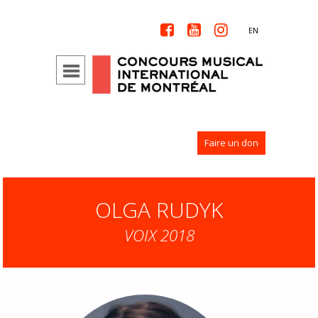



EN
Faire un don
OLGA RUDYK
VOIX 2018