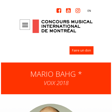



EN
Faire un don
MARIO BAHG *
VOIX 2018