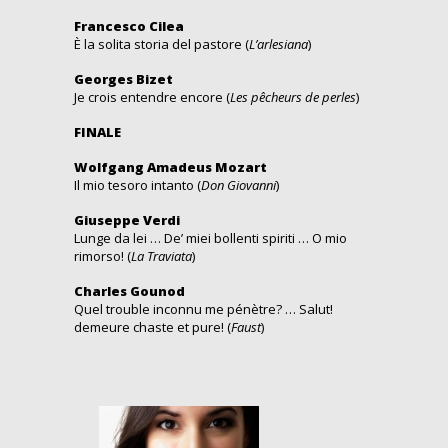
Francesco Cilea
È la solita storia del pastore (
L’arlesiana
)
Georges Bizet
Je crois entendre encore (
Les pêcheurs de perles
)
FINALE
Wolfgang Amadeus Mozart
Il mio tesoro intanto (
Don Giovanni
)
Giuseppe Verdi
Lunge da lei … De’ miei bollenti spiriti … O mio
rimorso! (
La Traviata
)
Charles Gounod
Quel trouble inconnu me pénètre? … Salut!
demeure chaste et pure! (
Faust
)