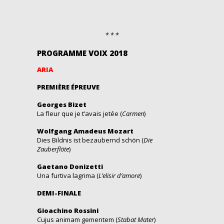
* * *
PROGRAMME VOIX 2018
ARIA
PREMIÈRE ÉPREUVE
Georges Bizet
La fleur que je t’avais jetée (
Carmen
)
Wolfgang Amadeus Mozart
Dies Bildnis ist bezaubernd schön (
Die
Zauberflöte
)
Gaetano Donizetti
Una furtiva lagrima (
L’elisir d’amore
)
DEMI-FINALE
Gioachino Rossini
Cujus animam gementem (
Stabat Mater
)