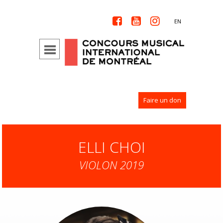



EN
Faire un don
ELLI CHOI
VIOLON 2019