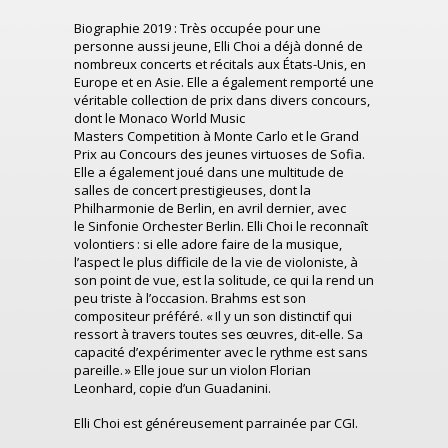
Biographie 2019 :
Très occupée pour une
personne aussi jeune,
Elli
Choi a déjà donné de
nombreux concerts et récitals aux États-Unis, en
Europe et en Asie. Elle a également remporté une
véritable collection de prix dans divers concours,
dont le
Monaco World Music
Masters
Competition
à
Monte Carlo
et le Grand
Prix au Concours des jeunes virtuoses de Sofia.
Elle a également joué dans une multitude de
salles de concert prestigieuses, dont la
Philharmonie de Berlin, en avril dernier, avec
le
Sinfonie
Orchester
Berlin
.
Elli
Choi le reconnaît
volontiers : si elle adore faire de la musique,
l’aspect le plus difficile de la vie de violoniste, à
son point de vue, est la solitude, ce qui la rend un
peu triste à l’occasion.
Brahms est son
compositeur p
référé. « Il y un son distinctif qui
ressort à travers toutes ses œuvres, dit-elle. Sa
capacité d’expérimenter avec le rythme est sans
pareille. »
Elle joue sur un violon Florian
Leonhard, copie d’un
Guadanini
.
Elli
Choi est généreusement parrainée par
CGI.