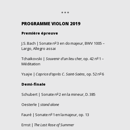
* * *
PROGRAMME VIOLON 2019
Première épreuve
o
J.S.
Bach |
Sonate
n
3 en do
majeur
, BWV 1005 –
Largo, Allegro assai
o
Tchaïkovski |
Souvenir d’un lieu cher,
op. 42 n
1 –
Méditation
o
Ysaÿe |
Caprice d’après C. Saint-Saëns
, op. 52
n
6
Demi-finale
o
Schubert | Sonate
n
2
en
la mineur, D. 385
Oesterle |
stand
alone
o
Fauré |
Sonate
n
1 en la
majeur
, op. 13
Ernst |
The Last Rose of Summer