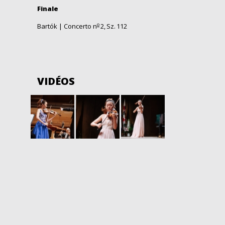
Finale
o
Bartók |
Concerto n
2,
Sz
.
112
VIDÉOS