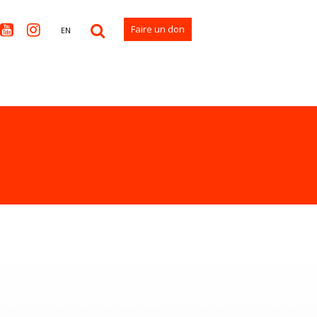


Faire un don
EN