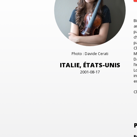
B
a
p
c
p
C
M
Photo : Davide Cerati
D
ITALIE, ÉTATS-UNIS
l
L
2001-08-17
i
e
C
P