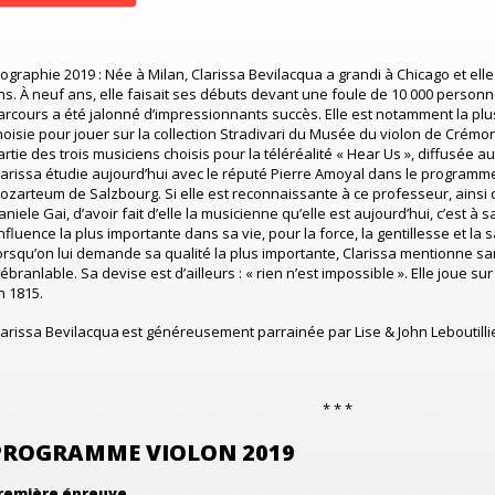
iographie 2019 : Née à Milan, Clarissa Bevilacqua a grandi à Chicago et ell
ns. À neuf ans, elle faisait ses débuts devant une foule de 10 000 personn
arcours a été jalonné d’impressionnants succès. Elle est notamment la plus
hoisie pour jouer sur la collection Stradivari du Musée du violon de Crémone, 
artie des trois musiciens choisis pour la téléréalité « Hear Us », diffusée a
larissa étudie aujourd’hui avec le réputé Pierre Amoyal dans le programme 
ozarteum de Salzbourg. Si elle est reconnaissante à ce professeur, ainsi qu
aniele Gai, d’avoir fait d’elle la musicienne qu’elle est aujourd’hui, c’est à 
’influence la plus importante dans sa vie, pour la force, la gentillesse et la
orsqu’on lui demande sa qualité la plus importante, Clarissa mentionne sa
nébranlable. Sa devise est d’ailleurs : « rien n’est impossible ». Elle joue sur 
n 1815.
larissa Bevilacqua
est généreusement parrainée par
Lise & John
Leboutilli
* * *
PROGRAMME VIOLON 2019
remière épreuve