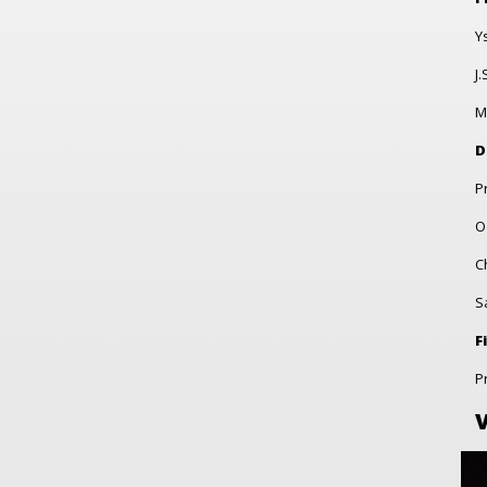
Y
J.
M
D
P
O
C
S
F
P