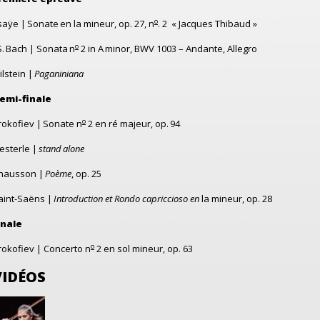
o
saÿe |
Sonate
en la mineur, op. 27, n
. 2 « Jacques Thibaud »
o
S.
Bach |
Sonata
n
2
in A
minor
, BWV 1003 – Andante, Allegro
ilstein |
Paganiniana
emi-finale
o
rokofiev |
Sonate n
2 en ré majeur
, op. 94
esterle |
stand
alone
hausson |
Poème
, op. 25
aint-Saëns |
Introduction et Rondo capriccioso en
la mineur, op. 28
inale
o
rokofiev |
Concerto n
2 en sol
mineur
, op. 63
VIDÉOS