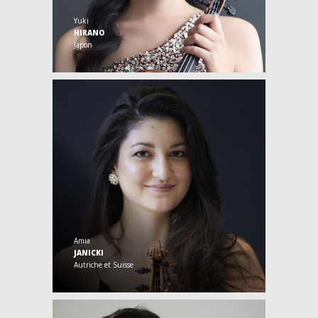
Yuki
HIRANO
Japon
Amia
JANICKI
Autriche et Suisse