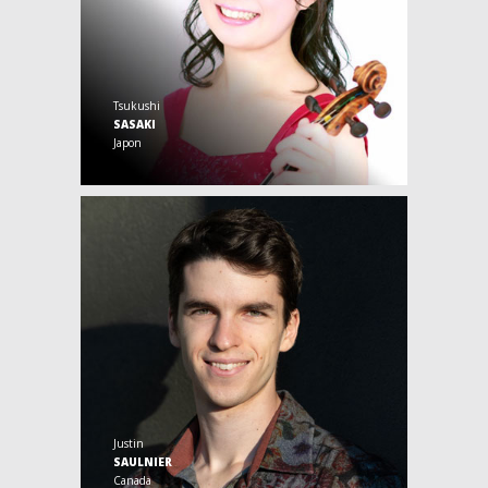
Tsukushi
SASAKI
Japon
Justin
SAULNIER
Canada