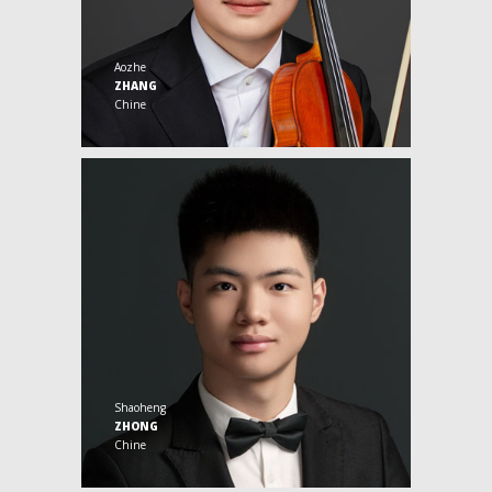
Aozhe
ZHANG
Chine
Shaoheng
ZHONG
Chine