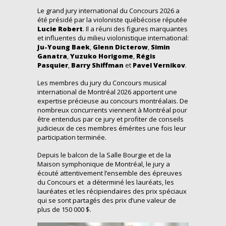
Le grand jury international du Concours 2026 a
été présidé par la violoniste québécoise réputée
Lucie Robert
. Il a réuni des figures marquantes
et influentes du milieu violonistique international:
Ju-Young Baek
,
Glenn Dicterow
,
Simin
Ganatra
,
Yuzuko Horigome
,
Régis
Pasquier
,
Barry Shiffman
et
Pavel Vernikov
.
Les membres du jury du Concours musical
international de Montréal 2026 apportent une
expertise précieuse au concours montréalais. De
nombreux concurrents viennent à Montréal pour
être entendus par ce jury et profiter de conseils
judicieux de ces membres émérites une fois leur
participation terminée.
Depuis le balcon de la Salle Bourgie et de la
Maison symphonique de Montréal, le jury a
écouté attentivement l’ensemble des épreuves
du Concours et a déterminé les lauréats, les
lauréates et les récipiendaires des prix spéciaux
qui se sont partagés des prix d’une valeur de
plus de 150 000 $.