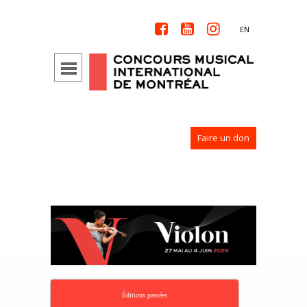



EN
Faire un don
Éditions passées