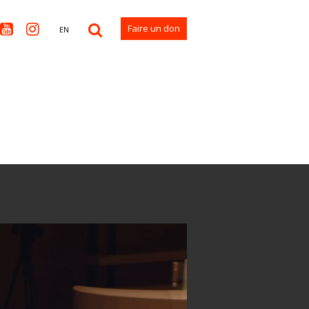


Faire un don
EN