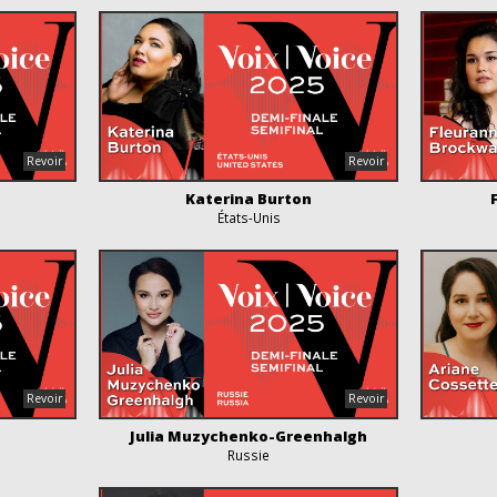
Katerina Burton
États-Unis
Julia Muzychenko-Greenhalgh
Russie