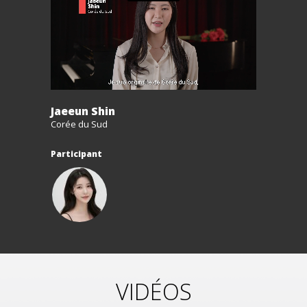
Jaeeun Shin
Corée du Sud
Participant
VIDÉOS