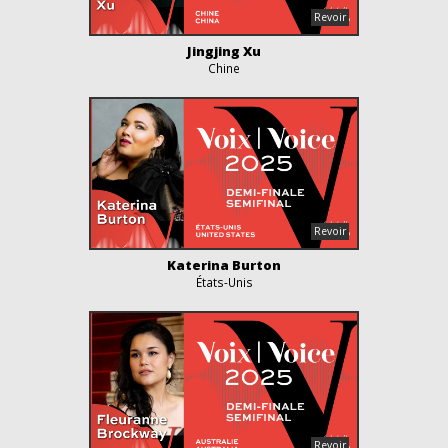
Jingjing Xu
Chine
Katerina Burton
États-Unis