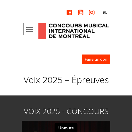



EN
Faire un don
Voix 2025 – Épreuves
VOIX 2025 - CONCOURS