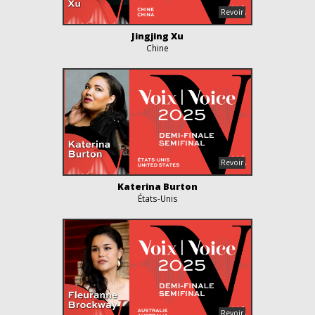
Jingjing Xu
Chine
Katerina Burton
États-Unis