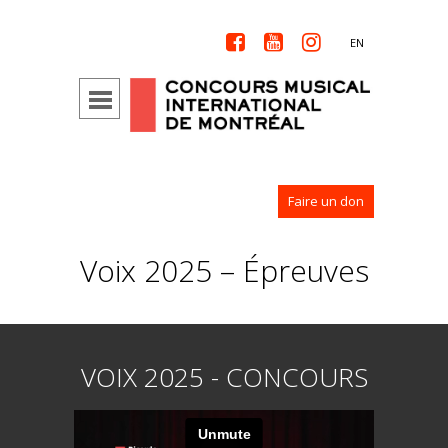



EN
Faire un don
Voix 2025 – Épreuves
VOIX 2025 - CONCOURS