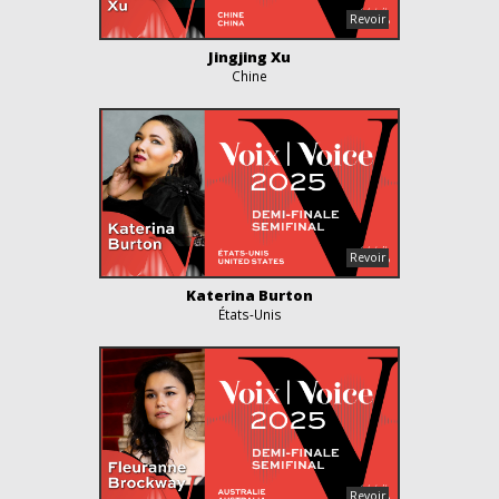
Jingjing Xu
Chine
Katerina Burton
États-Unis