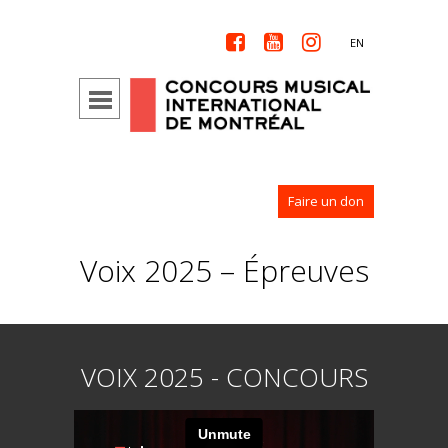



EN
Faire un don
Voix 2025 – Épreuves
VOIX 2025 - CONCOURS