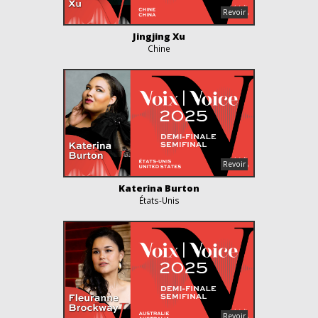
Jingjing Xu
Chine
Katerina Burton
États-Unis