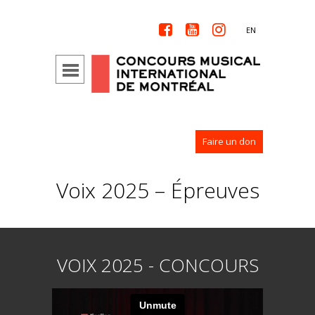



EN
Faire un don
Voix 2025 – Épreuves
VOIX 2025 - CONCOURS