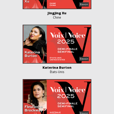
Jingjing Xu
Chine
Katerina Burton
États-Unis