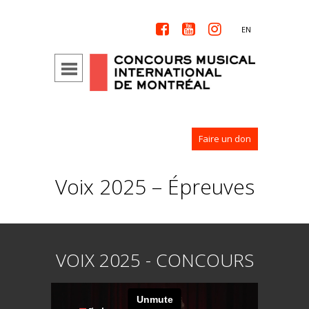



EN
Faire un don
Voix 2025 – Épreuves
VOIX 2025 - CONCOURS